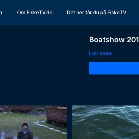
m
Om FiskeTV.dk
Det her får du på FiskeTV
Boatshow 20
Lær mere