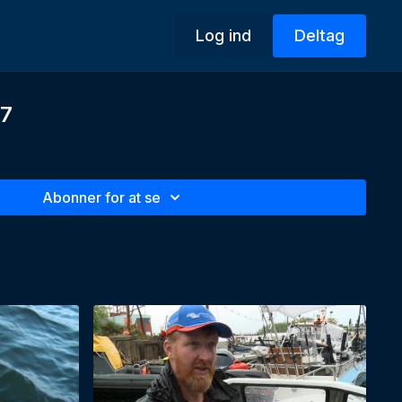
Log ind
Deltag
17
Abonner for at se