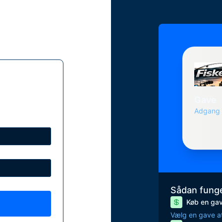
Gave
Adgang 
Sådan funge
Køb en ga
Vælg en gave at