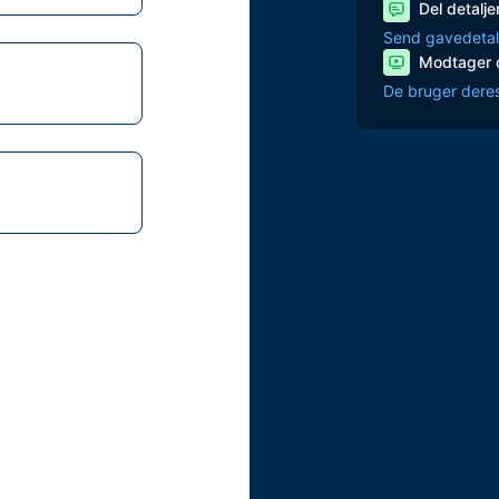
Del detalje
Send gavedetal
Modtager 
De bruger deres