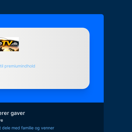
til premiumindhold
rer gaver
ve
 dele med familie og venner