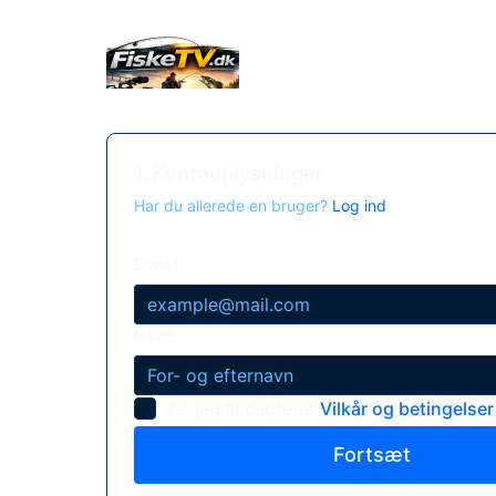
1. Kontooplysninger
Har du allerede en bruger?
Log ind
E-mail
Navn
Ja, jeg accepterer
Vilkår og betingelser
Fortsæt